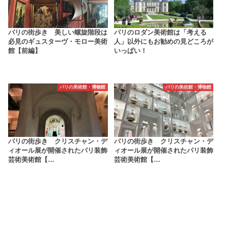
パリの街歩き 美しい螺旋階段は
パリのロダン美術館は「考える
必見のギュスターヴ・モロー美術
人」以外にもお勧めの見どころが
館【前編】
いっぱい！
パリの美術館・博物館
パリの美術館・博物館
パリの街歩き クリスチャン・デ
パリの街歩き クリスチャン・デ
ィオール展が開催されたパリ装飾
ィオール展が開催されたパリ装飾
芸術美術館【…
芸術美術館【…