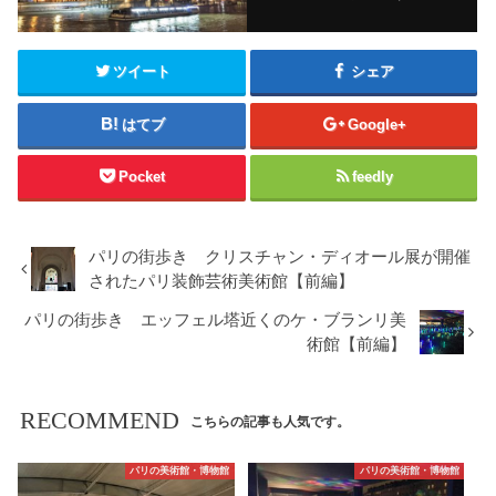
ツイート
シェア
はてブ
Google+
Pocket
feedly
パリの街歩き クリスチャン・ディオール展が開催
されたパリ装飾芸術美術館【前編】
パリの街歩き エッフェル塔近くのケ・ブランリ美
術館【前編】
RECOMMEND
こちらの記事も人気です。
パリの美術館・博物館
パリの美術館・博物館