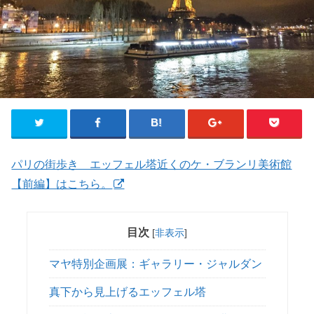
パリの街歩き エッフェル塔近くのケ・ブランリ美術館
【前編】はこちら。
目次
[
非表示
]
マヤ特別企画展：ギャラリー・ジャルダン
真下から見上げるエッフェル塔